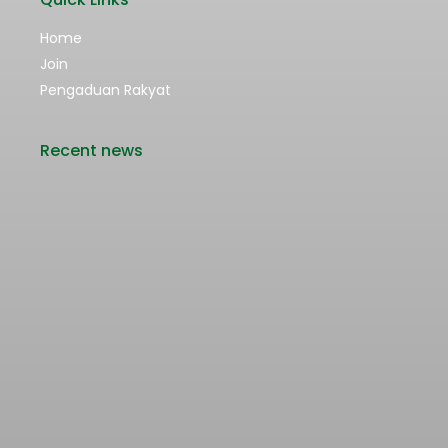
Home
Join
Pengaduan Rakyat
Recent news
Rencana Kenaikan Tarif Transjabodetabek
Bertentangan dengan Upaya Pengendalian