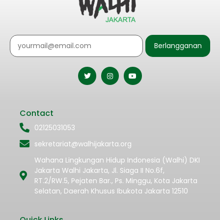
Berlangganan
Contact
02125031053
sekretariat@walhijakarta.org
Wahana Lingkungan Hidup Indonesia (Walhi) DKI
Jakarta Walhi Jakarta, Jl. Siaga II No.6f,
RT.2/RW.5, Pejaten Bar., Ps. Minggu, Kota Jakarta
Selatan, Daerah Khusus Ibukota Jakarta 12510
Quick Links