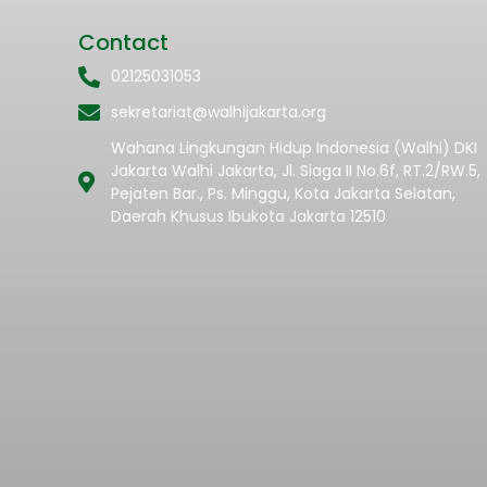
Contact
02125031053
sekretariat@walhijakarta.org
Wahana Lingkungan Hidup Indonesia (Walhi) DKI
Jakarta Walhi Jakarta, Jl. Siaga II No.6f, RT.2/RW.5,
Pejaten Bar., Ps. Minggu, Kota Jakarta Selatan,
Daerah Khusus Ibukota Jakarta 12510