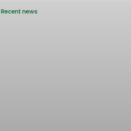
Recent news
Rencana Kenaikan Tarif Transjabodetabek
Bertentangan dengan Upaya Pengendalian
Pencemaran Udara Jakarta
22/06/2026