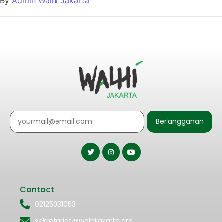
By
Admin Walhi Jakarta
Berlangganan
Contact
02125031053
sekretariat@walhijakarta.org