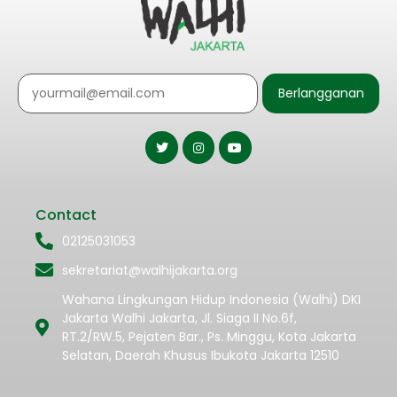
Berlangganan
Contact
02125031053
sekretariat@walhijakarta.org
Wahana Lingkungan Hidup Indonesia (Walhi) DKI
Jakarta Walhi Jakarta, Jl. Siaga II No.6f,
RT.2/RW.5, Pejaten Bar., Ps. Minggu, Kota Jakarta
Selatan, Daerah Khusus Ibukota Jakarta 12510