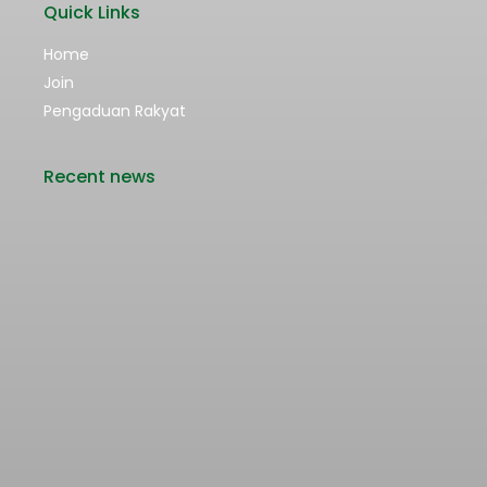
Quick Links
Home
Join
Pengaduan Rakyat
Recent news
Rencana Kenaikan Tarif Transjabodetabek
Bertentangan dengan Upaya Pengendalian