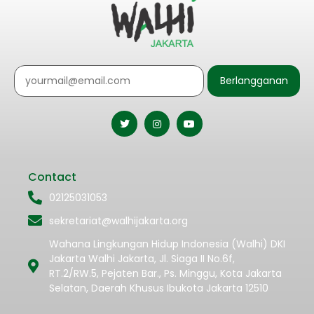
Berlangganan
Contact
02125031053
sekretariat@walhijakarta.org
Wahana Lingkungan Hidup Indonesia (Walhi) DKI
Jakarta Walhi Jakarta, Jl. Siaga II No.6f,
RT.2/RW.5, Pejaten Bar., Ps. Minggu, Kota Jakarta
Selatan, Daerah Khusus Ibukota Jakarta 12510