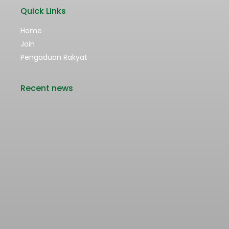
Quick Links
Home
Join
Pengaduan Rakyat
Recent news
Rencana Kenaikan Tarif Transjabodetabek