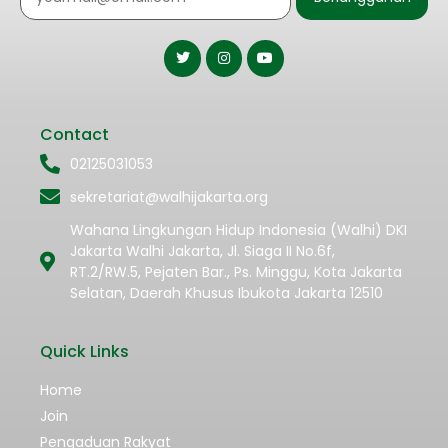
Contact
02125031053
sekretariat@walhijakarta.org
Wahana Lingkungan Hidup Indonesia (Walhi) DKI
Jakarta Walhi Jakarta, Jl. Siaga II No.6f,
RT.2/RW.5, Pejaten Bar., Ps. Minggu, Kota Jakarta
Selatan, Daerah Khusus Ibukota Jakarta 12510
Quick Links
Home
Join
Pengaduan Rakyat