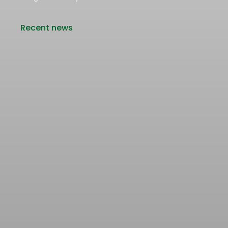
Recent news
Rencana Kenaikan Tarif Transjabodetabek
Bertentangan dengan Upaya Pengendalian
Pencemaran Udara Jakarta
22/06/2026