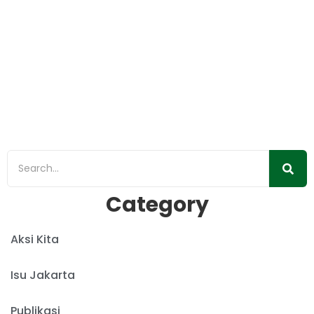
Direktur Eksekutif Walhi Jakarta Periode
2022-2026
20/03/2022
/
Isu Jakarta
,
Publikasi
,
Siaran Pers
Jakarta, 19 Maret 2022 – Forum Pertemuan Daerah
Lingkungan Hidup (PDLH) Walhi DKI Jakarta telah
menetapkan Suci Fitria Tanjung sebagai...
Read More
Category
Aksi Kita
Isu Jakarta
Publikasi